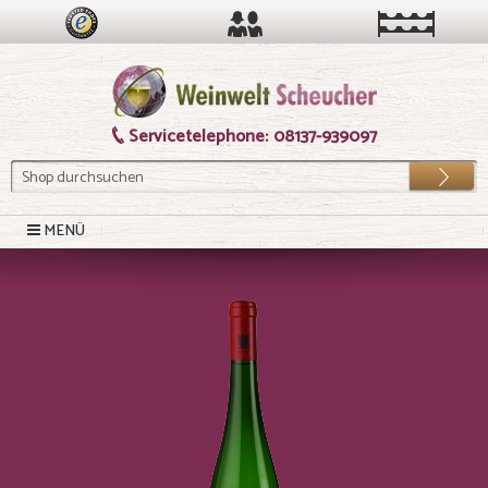
Servicetelephone:
08137-939097
Los
MENÜ