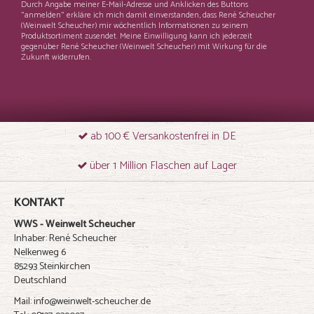
Durch Angabe meiner E-Mail-Adresse und Anklicken des Buttons
"anmelden" erkläre ich mich damit einverstanden, dass René Scheucher
(Weinwelt Scheucher) mir wöchentlich Informationen zu seinem
Produktsortiment zusendet. Meine Einwilligung kann ich jederzeit
gegenüber René Scheucher (Weinwelt Scheucher) mit Wirkung für die
Zukunft widerrufen.
ab 100 € Versankostenfrei in DE
über 1 Million Flaschen auf Lager
KONTAKT
WWS - Weinwelt Scheucher
Inhaber: René Scheucher
Nelkenweg 6
85293 Steinkirchen
Deutschland
Mail: info@weinwelt-scheucher.de