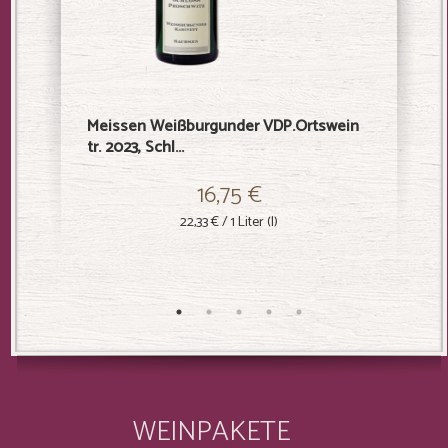
Meissen Weißburgunder VDP.Ortswein
Meissen
tr. 2023, Schl...
tr. 2024,
16,75 €
22,33 €
/ 1 Liter (l)
WEINPAKETE