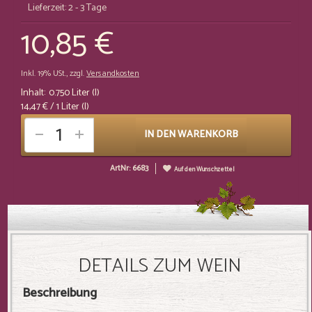
Lieferzeit: 2 - 3 Tage
10,85 €
Inkl. 19% USt.
,
zzgl.
Versandkosten
Inhalt:
0.750 Liter (l)
14,47 €
/ 1 Liter (l)
IN DEN WARENKORB
ArtNr: 6683
Auf den Wunschzettel
DETAILS ZUM WEIN
Beschreibung