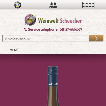
Servicetelephone:
08137-939097
Los
MENÜ