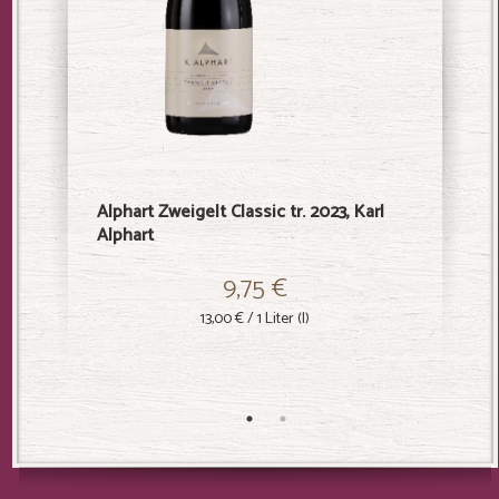
Alphart Zweigelt Classic tr. 2023, Karl
Grüner V
Alphart
Alphart
9,75 €
13,00 €
/ 1 Liter (l)