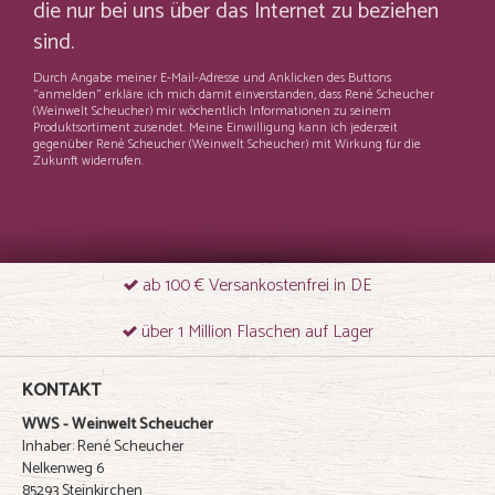
die nur bei uns über das Internet zu beziehen
sind.
Durch Angabe meiner E-Mail-Adresse und Anklicken des Buttons
"anmelden" erkläre ich mich damit einverstanden, dass René Scheucher
(Weinwelt Scheucher) mir wöchentlich Informationen zu seinem
Produktsortiment zusendet. Meine Einwilligung kann ich jederzeit
gegenüber René Scheucher (Weinwelt Scheucher) mit Wirkung für die
Zukunft widerrufen.
ab 100 € Versankostenfrei in DE
über 1 Million Flaschen auf Lager
KONTAKT
WWS - Weinwelt Scheucher
Inhaber: René Scheucher
Nelkenweg 6
85293 Steinkirchen