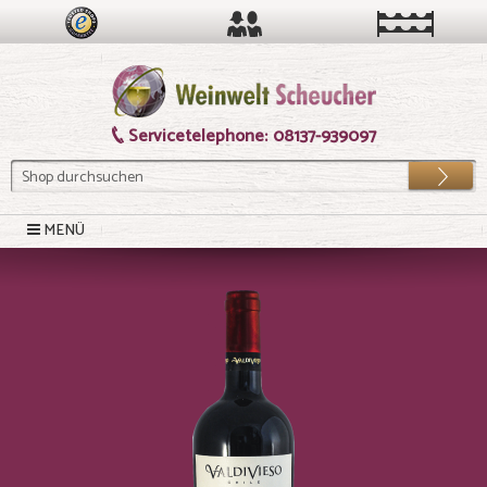
Servicetelephone:
08137-939097
Los
MENÜ