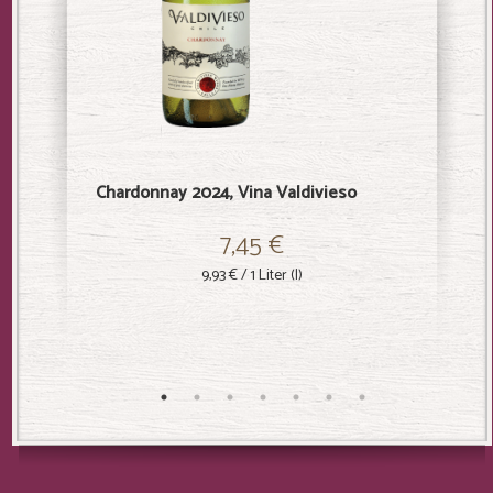
Chardonnay 2024, Vina Valdivieso
Sauvign
7,45 €
9,93 €
/ 1 Liter (l)