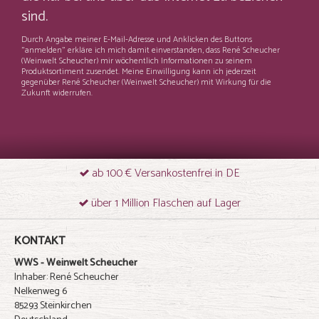
sind.
Durch Angabe meiner E-Mail-Adresse und Anklicken des Buttons
"anmelden" erkläre ich mich damit einverstanden, dass René Scheucher
(Weinwelt Scheucher) mir wöchentlich Informationen zu seinem
Produktsortiment zusendet. Meine Einwilligung kann ich jederzeit
gegenüber René Scheucher (Weinwelt Scheucher) mit Wirkung für die
Zukunft widerrufen.
ab 100 € Versankostenfrei in DE
über 1 Million Flaschen auf Lager
KONTAKT
WWS - Weinwelt Scheucher
Inhaber: René Scheucher
Nelkenweg 6
85293 Steinkirchen