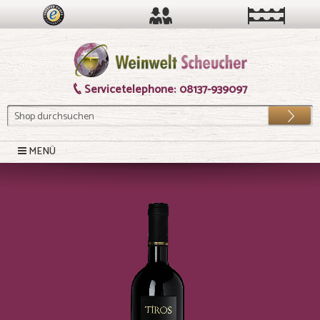
Servicetelephone:
08137-939097
Los
MENÜ