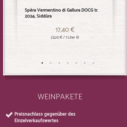
Spèra Vermentino di Gallura DOCG tr.
Maia Ve
2024, Siddùra
Superiore
17,40 €
23,20 €
/ 1 Liter (l)
WEINPAKETE
Preisnachlass gegenüber des
Einzelverkaufswertes