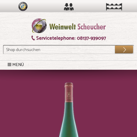
Servicetelephone:
08137-939097
Los
MENÜ