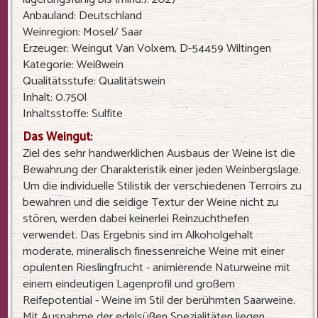
Anbauland: Deutschland
Weinregion: Mosel/ Saar
Erzeuger: Weingut Van Volxem, D-54459 Wiltingen
Kategorie: Weißwein
Qualitätsstufe: Qualitätswein
Inhalt: 0.750l
Inhaltsstoffe: Sulfite
Das Weingut:
Ziel des sehr handwerklichen Ausbaus der Weine ist die
Bewahrung der Charakteristik einer jeden Weinbergslage.
Um die individuelle Stilistik der verschiedenen Terroirs zu
bewahren und die seidige Textur der Weine nicht zu
stören, werden dabei keinerlei Reinzuchthefen
verwendet. Das Ergebnis sind im Alkoholgehalt
moderate, mineralisch finessenreiche Weine mit einer
opulenten Rieslingfrucht - animierende Naturweine mit
einem eindeutigen Lagenprofil und großem
Reifepotential - Weine im Stil der berühmten Saarweine.
Mit Ausnahme der edelsüßen Spezialitäten liegen