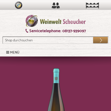
Servicetelephone:
08137-939097
Los
MENÜ