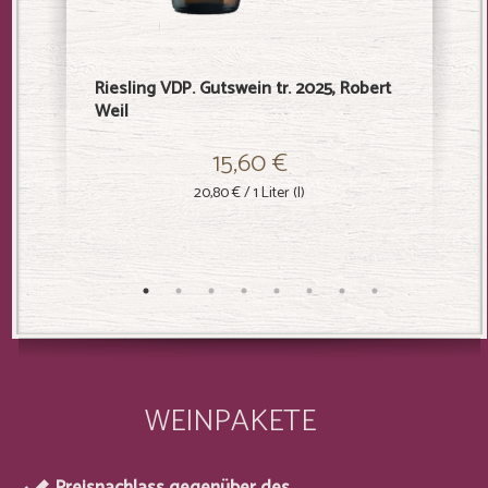
Riesling VDP. Gutswein tr. 2025, Robert
Kiedrich
Weil
2024, Ro
15,60 €
20,80 €
/ 1 Liter (l)
WEINPAKETE