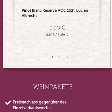
Pinot Blanc Reserve AOC 2021, Lucien
Rieslin
Albrecht
Albrech
9,90 €
13,20 €
/ 1 Liter (l)
WEINPAKETE
Preisnachlass gegenüber des
Einzelverkaufswertes