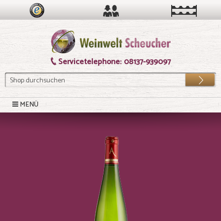
Servicetelephone:
08137-939097
Los
MENÜ