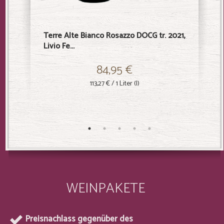
Terre Alte Bianco Rosazzo DOCG tr. 2021,
Sharjs B
Livio Fe...
Livio F...
84,95 €
113,27 €
/ 1 Liter (l)
WEINPAKETE
Preisnachlass gegenüber des