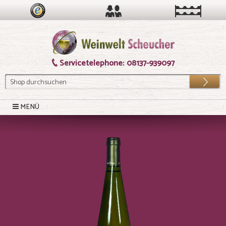
Servicetelephone:
08137-939097
Los
MENÜ