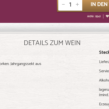
IN DE
ArtNr: 9341
DETAILS ZUM WEIN
Steck
Liefer
orken. Jahrgangssekt aus
Servi
Alkoh
lageru
(mind.
Erzeu