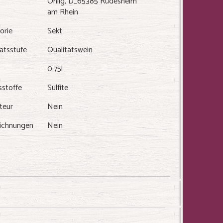
Ohlig, D_65385 Rüdesheim
am Rhein
orie
Sekt
ätsstufe
Qualitätswein
0.75l
sstoffe
Sulfite
teur
Nein
ichnungen
Nein