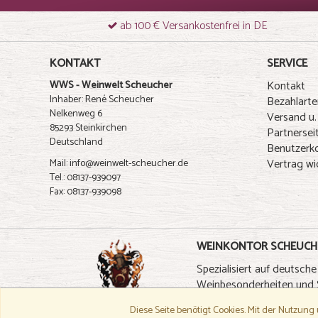
ab 100 € Versankostenfrei in DE
KONTAKT
SERVICE
Kontakt
WWS - Weinwelt Scheucher
Inhaber: René Scheucher
Bezahlarte
Nelkenweg 6
Versand u.
85293 Steinkirchen
Partnersei
Deutschland
Benutzerk
Vertrag wi
Mail: info@weinwelt-scheucher.de
Tel.: 08137-939097
Fax: 08137-939098
WEINKONTOR SCHEUCH
Spezialisiert auf deutsche
Weinbesonderheiten und S
– Zu Weinkontor Scheucher 
Diese Seite benötigt Cookies.
Mit der Nutzung 