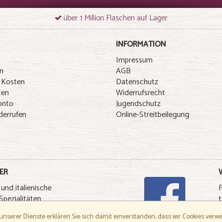
über 1 Million Flaschen auf Lager
INFORMATION
Impressum
n
AGB
 Kosten
Datenschutz
ten
Widerrufsrecht
onto
Jugendschutz
derrufen
Online-Streitbeilegung
ER
 und italienische
pezialitäten
t
–
unserer Dienste erklären Sie sich damit einverstanden, dass wir Cookies ver