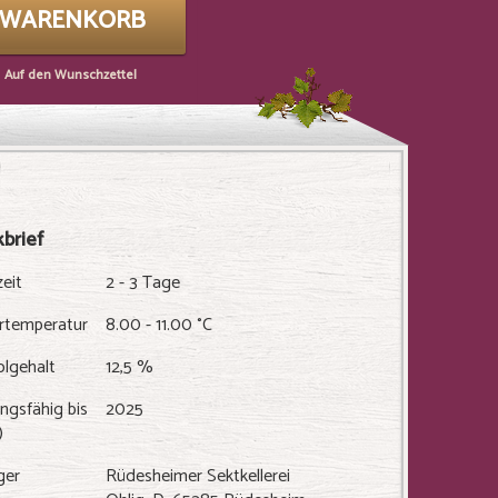
N WARENKORB
Auf den Wunschzettel
brief
zeit
2 - 3 Tage
ertemperatur
8.00 - 11.00 °C
olgehalt
12,5 %
ngsfähig bis
2025
)
ger
Rüdesheimer Sektkellerei