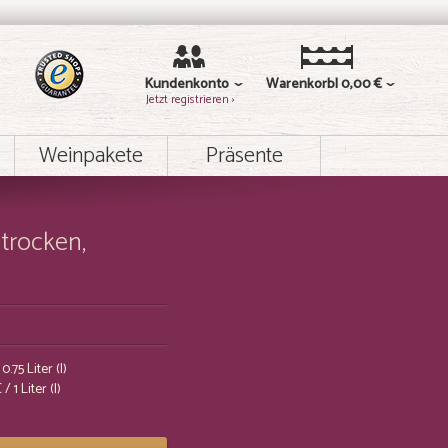
Kundenkonto
Warenkorb
0,00 €
Jetzt registrieren ›
Weinpakete
Präsente
 trocken,
0.75 Liter (l)
€
/ 1 Liter (l)