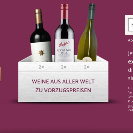
Ab
J
e
di
si
Dur
"an
(We
Pro
geg
Zuk