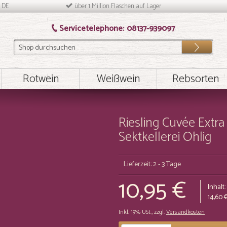
n DE
über 1 Million Flaschen auf Lager
Servicetelephone:
08137-939097
Los
Rotwein
Weißwein
Rebsorten
Riesling Cuvée Extra
Sektkellerei Ohlig
Lieferzeit: 2 - 3 Tage
10,95 €
Inhalt:
14,60 
Inkl. 19% USt.
,
zzgl.
Versandkosten