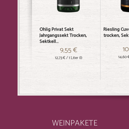
Ohlig Privat Sekt
Riesling Cuv
Jahrgangssekt Trocken,
trocken, Sek
Sektkell...
10
9,55 €
14,60 
12,73 €
/ 1 Liter (l)
WEINPAKETE