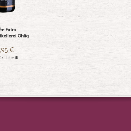
ée Extra
tkellerei Ohlig
,95 €
€
/ 1 Liter (l)