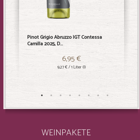
Pinot Grigio Abruzzo IGT Contessa
Sangiov
Camilla 2025, D...
2021, Di .
6,95 €
9,27 €
/ 1 Liter (l)
WEINPAKETE