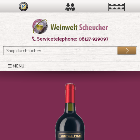
Servicetelephone:
08137-939097
Los
MENÜ