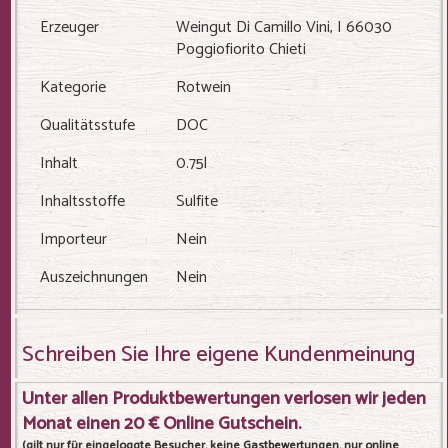
Erzeuger
Weingut Di Camillo Vini, I 66030
Poggiofiorito Chieti
Kategorie
Rotwein
Qualitätsstufe
DOC
Inhalt
0.75l
Inhaltsstoffe
Sulfite
Importeur
Nein
Auszeichnungen
Nein
Schreiben Sie Ihre eigene Kundenmeinung
Unter allen Produktbewertungen verlosen wir jeden
Monat einen 20 € Online Gutschein.
(gilt nur für eingeloggte Besucher, keine Gastbewertungen, nur online