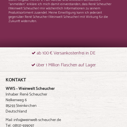
"anmelden" erkläre ich mich damit einverstanden, dass René Scheucher
(Weinwelt Scheucher) mir wöchentlich Informationen zu seinem
Produktsortiment zusendet. Meine Einwilligung kann ich jederzeit
gegenüber René Scheucher (Weinwelt Scheucher) mit Wirkung für die
Zukunft widerrufen.
ab 100 € Versankostenfrei in DE
über 1 Million Flaschen auf Lager
KONTAKT
WWS - Weinwelt Scheucher
Inhaber: René Scheucher
Nelkenweg 6
85293 Steinkirchen
Deutschland
Mail: info@weinwelt-scheucher.de
Tel.: 08137-939097