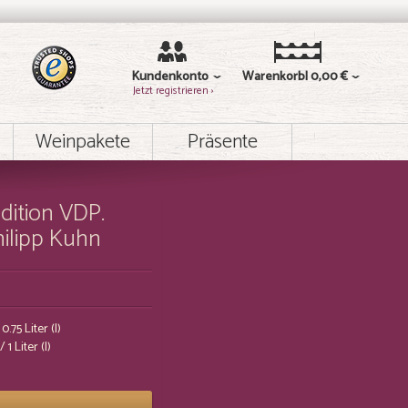
Kundenkonto
Warenkorb
0,00 €
Jetzt registrieren ›
Weinpakete
Präsente
dition VDP.
hilipp Kuhn
0.75 Liter (l)
/ 1 Liter (l)