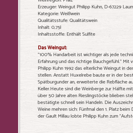
Weinregion: Pfalz
Erzeuger: Weingut Philipp Kuhn, D-67229 La
Kategorie: Weißwein
Qualitätsstufe: Qualitätswein
Inhalt: 0,75l
Inhaltsstoffe: Enthält Sulfite
Das Weingut:
"100% Handarbeit ist wichtiger als jede techn
Erfahrung und das richtige Bauchgefühl." Mit
Philipp Kuhn 1992 das elterliche Weingut in de
stellen. Anstatt Huxelrebe baute er in der b
Spätburgunder an, erweiterte die Rebfläche au
Keller.Heute sind die Weinberge zur Hälfte mit
über 50 Jahre alten Rieslingstöcke blieben st
bestätigte schnell sein Handeln. Die Auszeich
Weine mehren sich: Fünfmal den 1. Platz bei
der Gault Millau lobte Philipp Kuhn zum "Aufst