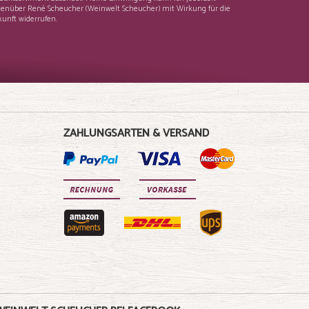
enüber René Scheucher (Weinwelt Scheucher) mit Wirkung für die
unft widerrufen.
ZAHLUNGSARTEN & VERSAND