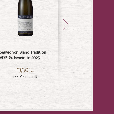
Sauvignon Blanc Tradition
Grosskarlbacher
VDP. Gutswein tr. 2025,...
Grauburgunder vom Löss
VDP.Ortswe...
13,30 €
16,65 €
17,73 €
/ 1 Liter (l)
22,20 €
/ 1 Liter (l)