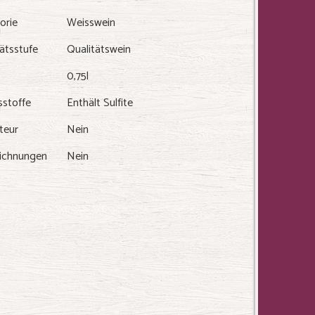
orie
Weisswein
ätsstufe
Qualitätswein
0,75l
sstoffe
Enthält Sulfite
teur
Nein
ichnungen
Nein