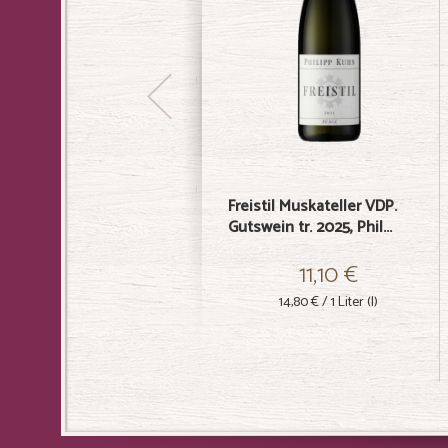
Freistil Muskateller VDP.
Gutswein tr. 2025, Phil...
11,10 €
14,80 €
/ 1 Liter (l)