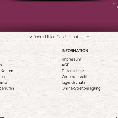
geg
Zuk
über 1 Million Flaschen auf Lager
INFORMATION
Impressum
n
AGB
 Kosten
Datenschutz
ten
Widerrufsrecht
onto
Jugendschutz
derrufen
Online-Streitbeilegung