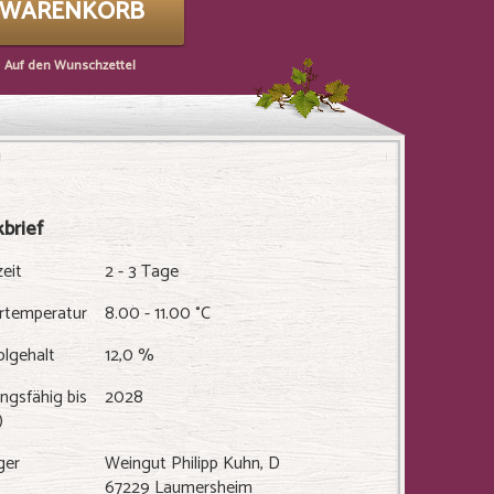
N WARENKORB
Auf den Wunschzettel
brief
zeit
2 - 3 Tage
ertemperatur
8.00 - 11.00 °C
olgehalt
12,0 %
ngsfähig bis
2028
)
ger
Weingut Philipp Kuhn, D
67229 Laumersheim