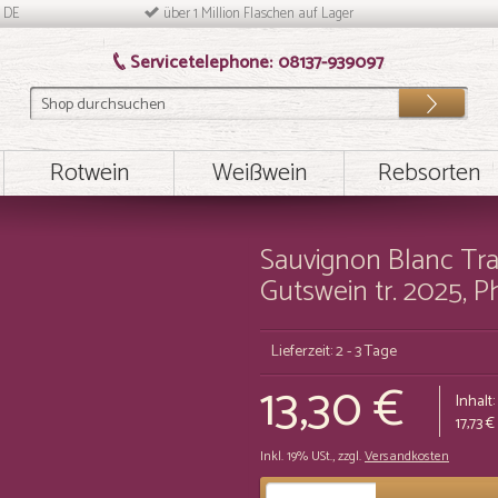
n DE
über 1 Million Flaschen auf Lager
Servicetelephone:
08137-939097
Los
Rotwein
Weißwein
Rebsorten
Sauvignon Blanc Tra
Gutswein tr. 2025, P
Lieferzeit: 2 - 3 Tage
13,30 €
Inhalt:
17,73 €
Inkl. 19% USt.
,
zzgl.
Versandkosten