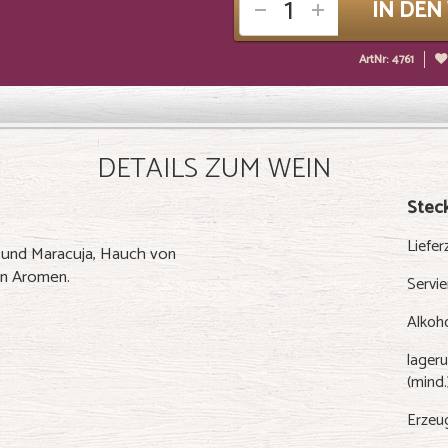
IN DE
ArtNr: 4761
DETAILS ZUM WEIN
Steck
Liefer
 und Maracuja, Hauch von
en Aromen.
Servi
Alkoh
lageru
(mind.
Erzeu