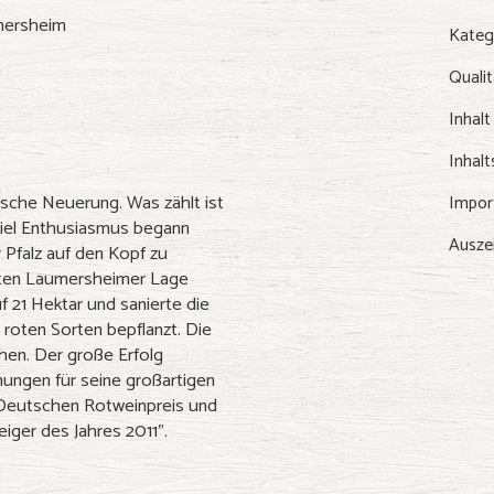
umersheim
Kateg
Qualit
Inhalt
Inhalt
ische Neuerung. Was zählt ist
Impor
 viel Enthusiasmus begann
Ausze
r Pfalz auf den Kopf zu
esten Laumersheimer Lage
f 21 Hektar und sanierte die
 roten Sorten bepflanzt. Die
ehen. Der große Erfolg
nungen für seine großartigen
m Deutschen Rotweinpreis und
eiger des Jahres 2011".