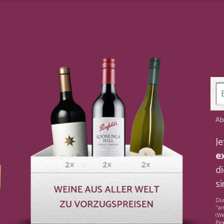
Ab
J
e
di
si
Dur
"an
(We
Pro