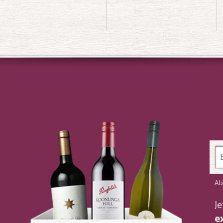
Ab
J
e