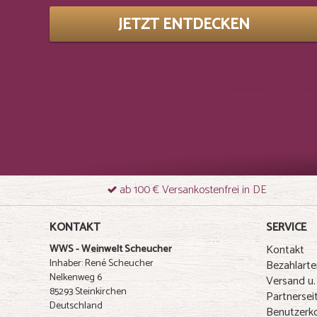
JETZT ENTDECKEN
ab 100 € Versankostenfrei in DE
KONTAKT
SERVICE
Kontakt
WWS - Weinwelt Scheucher
Inhaber: René Scheucher
Bezahlarte
Nelkenweg 6
Versand u.
85293 Steinkirchen
Partnersei
Deutschland
Benutzerk