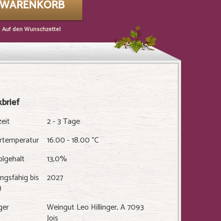
N WARENKORB
Auf den Wunschzettel
brief
zeit
2 - 3 Tage
ertemperatur
16.00 - 18.00 °C
olgehalt
13,0%
ngsfähig bis
2027
)
ger
Weingut Leo Hillinger, A 7093
Jois