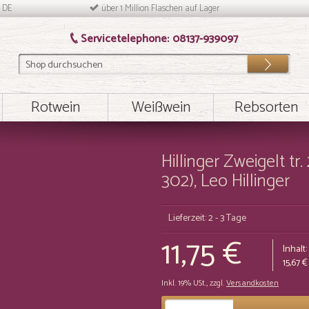
n DE
über 1 Million Flaschen auf Lager
Servicetelephone:
08137-939097
Los
Rotwein
Weißwein
Rebsorten
Hillinger Zweigelt tr
302), Leo Hillinger
Lieferzeit: 2 - 3 Tage
11,75 €
Inhalt:
15,67 €
Inkl. 19% USt.
,
zzgl.
Versandkosten