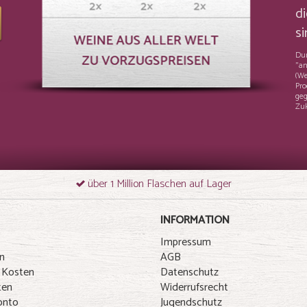
di
si
Dur
"an
(We
Pro
geg
Zuk
über 1 Million Flaschen auf Lager
INFORMATION
Impressum
n
AGB
 Kosten
Datenschutz
ten
Widerrufsrecht
onto
Jugendschutz