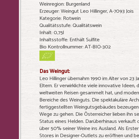
Weinregion: Burgenland
Erzeuger: Weingut Leo Hillinger, A-7093 Jois
Kategorie: Rotwein
Qualitätsstufe: Qualitätswein
Inhalt: 0,75l
Inhaltsstoffe: Enthält Sulfite
Bio Kontrollnummer: AT-BIO-302
Das Weingut:
Leo Hillinger übernahm 1990 im Alter von 23 J
Eltern. Er verwirklichte viele innovative Ideen, d
weltweiten Reisen gesammelt hat, und modernis
Bereiche des Weinguts. Die spektakuläre Arc
fertiggestellten Weingutsgebäudes bezeugen 
Wege zu gehen. Die Österreicher lieben ihn se
Status eines Helden. Darüberhinaus verkauft d
über 50% seiner Weine ins Ausland. Als Erster
Stores in Designer-Outlets zu eröffnen und b