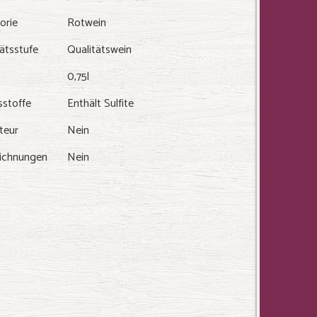
orie
Rotwein
ätsstufe
Qualitätswein
0,75l
sstoffe
Enthält Sulfite
teur
Nein
ichnungen
Nein