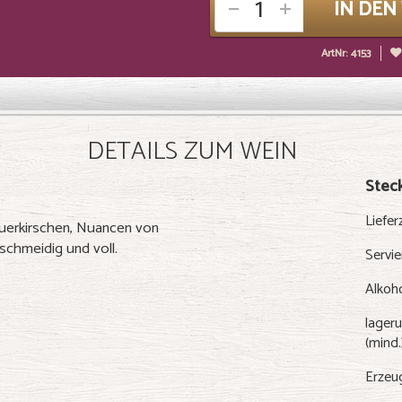
IN DE
ArtNr: 4153
DETAILS ZUM WEIN
Steck
Liefer
uerkirschen, Nuancen von
schmeidig und voll.
Servi
Alkoh
lageru
(mind.
Erzeu