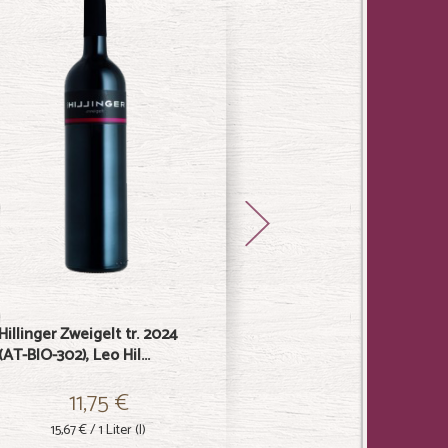
Hillinger Zweigelt tr. 2024
Hill 1 Rotweincuvée tr. 2020
(AT-BIO-302), Leo Hil...
(AT-BIO-302), Leo Hi...
L
11,75 €
39,50 €
15,67 €
/ 1 Liter (l)
52,67 €
/ 1 Liter (l)