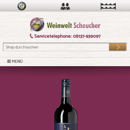
Servicetelephone:
08137-939097
Los
MENÜ