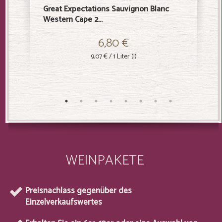
Great Expectations Sauvignon Blanc
Great E
Western Cape 2...
Goedverw
6,80 €
9,07 €
/ 1 Liter (l)
WEINPAKETE
Preisnachlass gegenüber des
Einzelverkaufswertes