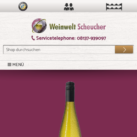
Servicetelephone:
08137-939097
Los
MENÜ