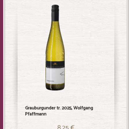
Grauburgunder tr. 2025, Wolfgang
Weißbur
Pfaffmann
Pfaffm
8,25 €