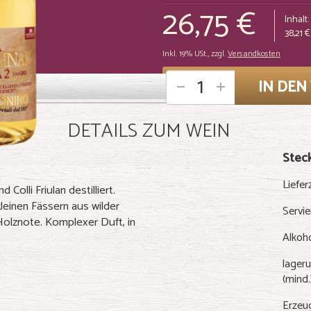
26,75 €
Inhalt:
38,21 €
Inkl. 19% USt.
,
zzgl.
Versandkosten
IN DE
ArtNr: 4703
DETAILS ZUM WEIN
Steck
Liefer
olli Friulan destilliert.
kleinen Fässern aus wilder
Servi
Holznote. Komplexer Duft, in
Alkoh
lageru
(mind.
Erzeu