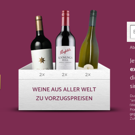
Ab
J
e
di
si
Dur
"an
(We
Pro
geg
Zuk