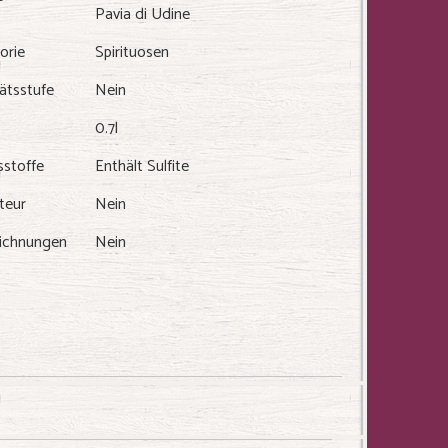
Pavia di Udine
orie
Spirituosen
ätsstufe
Nein
0.7l
sstoffe
Enthält Sulfite
teur
Nein
ichnungen
Nein