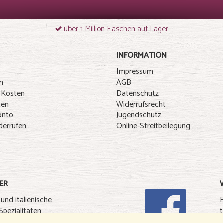
über 1 Million Flaschen auf Lager
INFORMATION
Impressum
n
AGB
 Kosten
Datenschutz
ten
Widerrufsrecht
onto
Jugendschutz
derrufen
Online-Streitbeilegung
ER
 und italienische
pezialitäten
t