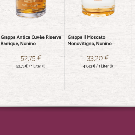
Grappa Antica Cuvée Riserva
Grappa Il Moscato
Barrique, Nonino
Monovitigno, Nonino
52,75 €
33,20 €
52,75 €
/ 1 Liter (l)
47,43 €
/ 1 Liter (l)