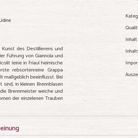
Kateg
 Udine
Qualit
Inhalt
 Kunst des Destillierens und
Inhalt
der Führung von Giannola und
lit (eine in Friaul heimische
Impor
erste rebsortenreine Grappa
Ausze
t maßgeblich beeinflusst. Bei
 sind, in kleinen Brennblasen
n die Brennmeister weiche und
romen der einzelenen Trauben
meinung