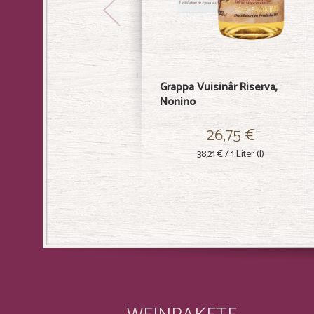
Grappa Vuisinâr Riserva,
Nonino
26,75 €
38,21 €
/ 1 Liter (l)