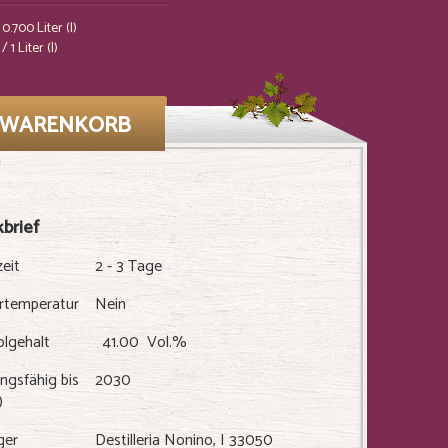
0.700 Liter (l)
/ 1 Liter (l)
N WARENKORB
Auf den Wunschzettel
brief
zeit
2 - 3 Tage
ertemperatur
Nein
olgehalt
41.00 Vol.%
ngsfähig bis
2030
)
ger
Destilleria Nonino, I 33050