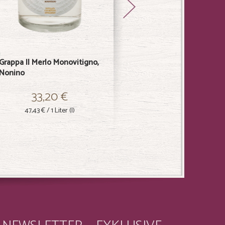
Grappa Il Merlo Monovitigno,
Grappa Lo Chardonnay
Nonino
Bianco Monovitigno, Nonino
33,20 €
33,20 €
47,43 €
/ 1 Liter (l)
47,43 €
/ 1 Liter (l)