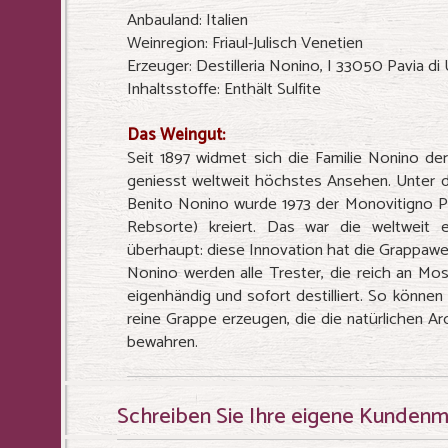
Anbauland: Italien
Weinregion: Friaul-Julisch Venetien
Erzeuger: Destilleria Nonino, I 33050 Pavia di
Inhaltsstoffe: Enthält Sulfite
Das Weingut:
Seit 1897 widmet sich die Familie Nonino der
geniesst weltweit höchstes Ansehen. Unter 
Benito Nonino wurde 1973 der Monovitigno Pico
Rebsorte) kreiert. Das war die weltweit 
überhaupt: diese Innovation hat die Grappawel
Nonino werden alle Trester, die reich an Most
eigenhändig und sofort destilliert. So könne
reine Grappe erzeugen, die die natürlichen A
bewahren.
Schreiben Sie Ihre eigene Kunden