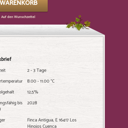
N WARENKORB
Auf den Wunschzettel
brief
zeit
2 - 3 Tage
ertemperatur
8.00 - 11.00 °C
olgehalt
12,5%
ngsfähig bis
2028
)
ger
Finca Antigua, E 16417 Los
Hinojos Cuenca