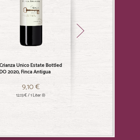
Crianza Unico Estate Bottled
Reserva Estate Bottled DO
DO 2020, Finca Antigua
2016, Finca Antigua
9,10 €
14,10 €
12,13 €
/ 1 Liter (l)
18,80 €
/ 1 Liter (l)