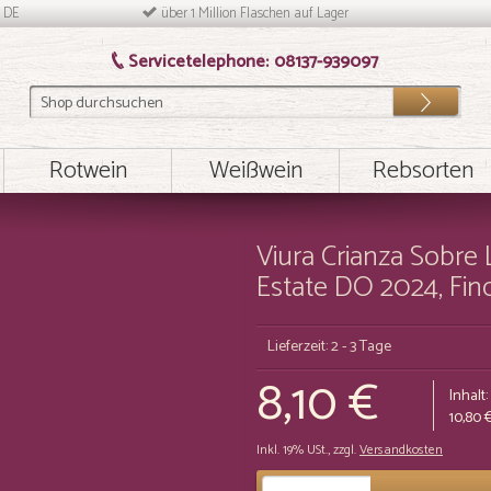
n DE
über 1 Million Flaschen auf Lager
Servicetelephone:
08137-939097
Los
Rotwein
Weißwein
Rebsorten
Viura Crianza Sobre 
Estate DO 2024, Fin
Lieferzeit: 2 - 3 Tage
8,10 €
Inhalt:
10,80 
Inkl. 19% USt.
,
zzgl.
Versandkosten