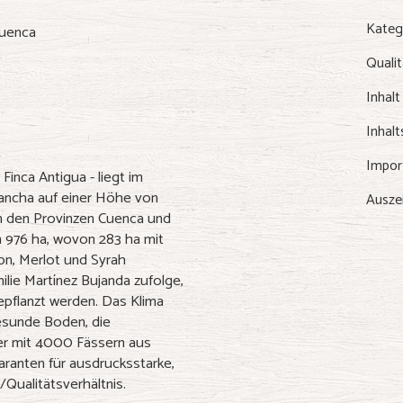
Kateg
Cuenca
Qualit
Inhalt
Inhalt
Impor
inca Antigua - liegt im
Mancha auf einer Höhe von
Ausze
n den Provinzen Cuenca und
n 976 ha, wovon 283 ha mit
on, Merlot und Syrah
ilie Martínez Bujanda zufolge,
bepflanzt werden. Das Klima
esunde Boden, die
ger mit 4000 Fässern aus
aranten für ausdrucksstarke,
Qualitätsverhältnis.