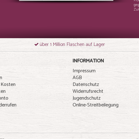
Pro
geg
Zuk
über 1 Million Flaschen auf Lager
INFORMATION
Impressum
n
AGB
 Kosten
Datenschutz
ten
Widerrufsrecht
onto
Jugendschutz
derrufen
Online-Streitbeilegung