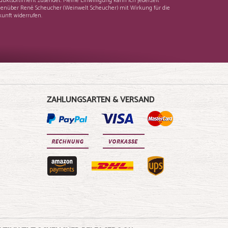
duktsortiment zusendet. Meine Einwilligung kann ich jederzeit
enüber René Scheucher (Weinwelt Scheucher) mit Wirkung für die
unft widerrufen.
ZAHLUNGSARTEN & VERSAND