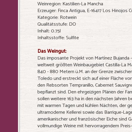
Weinregion: Kastilien-La Mancha
Erzeuger: Finca Antigua, E-16417 Los Hinojos 
Kategorie: Rotwein
Qualitätsstufe: DO
Inhalt: 0.75l
Inhaltsstoffe: Sulfite
Das Weingut:
Das imposante Projekt von Martínez Bujanda - F
weltweit größten Weinbaugebiet Castilla-La 
840 - 880 Metern ü.M. an der Grenze zwische
Toledo und erstreckt sich auf einer Fläche vo
den Rebsorten Tempranillo, Cabernet Sauvign
bepflanzt sind. Den ehrgeizigen Plänen der Fam
sollen weitere 163 ha in den nächsten Jahren 
mit warmen Tagen und kühlen Nächten, der g
ultramoderne Kellerei sowie das Barrique-La
amerikanischer und französischer Eiche sind G
vollmundige Weine mit hervorragendem Preis-/