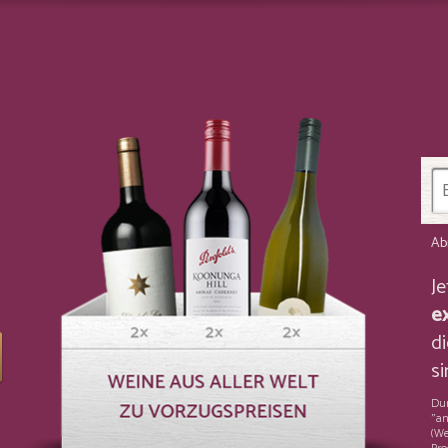
Ab
J
e
di
si
Dur
"an
(We