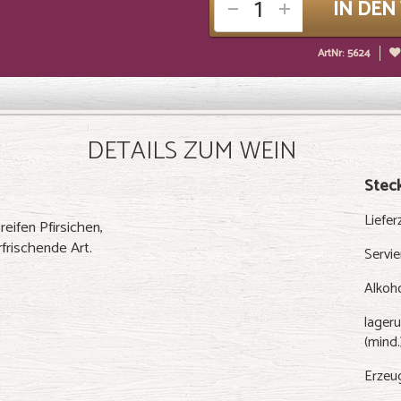
IN DE
ArtNr: 5624
DETAILS ZUM WEIN
Steck
Liefer
eifen Pfirsichen,
frischende Art.
Servi
Alkoh
lageru
(mind.
Erzeu