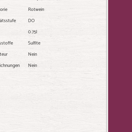
orie
Rotwein
ätsstufe
DO
0.75l
sstoffe
Sulfite
teur
Nein
ichnungen
Nein