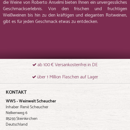
die Weine von Roberto Anselmi bieten Ihnen ein unvergessliches
Geschmackserlebnis. Von den frischen und fruchtigen
Weißweinen bis hin zu den kräftigen und eleganten Rotweinen,
gibt es für jeden Geschmack etwas zu entdecken.
ab 100 € Versankostenfrei in DE
über 1 Million Flaschen auf Lager
KONTAKT
WWS - Weinwelt Scheucher
Inhaber: René Scheucher
Nelkenweg 6
85293 Steinkirchen
Deutschland