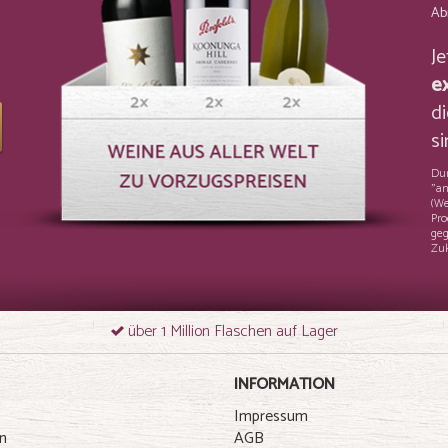
Ab
J
e
di
si
Dur
"an
(We
Pro
geg
Zuk
über 1 Million Flaschen auf Lager
INFORMATION
Impressum
n
AGB