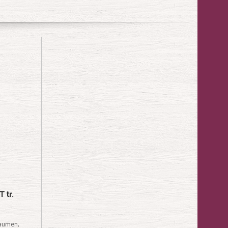
 tr.
laumen,