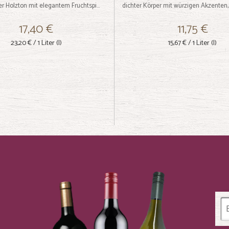
ner Holzton mit elegantem Fruchtspi...
dichter Körper mit würzigen Akzenten, s
17,40 €
11,75 €
23,20 €
/ 1 Liter (l)
15,67 €
/ 1 Liter (l)