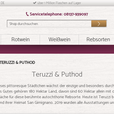
n DE
über 1 Million Flaschen auf Lager
Servicetelephone:
08137-939097
Los
Rotwein
Weißwein
Rebsorten
TERUZZI & PUTHOD
Teruzzi & Puthod
ses pittoresque Städtchen wächst der einzige und besonders durch
Gutes gehören 180 Hektar Land, davon sind 60 Hektar allein mit die
läche für diese berühmte autochthone Rebsorte. Heute ist Teruzzi be
d ihrer Heimat San Gimignano. 2019 wurden alle Ausstattungen und 