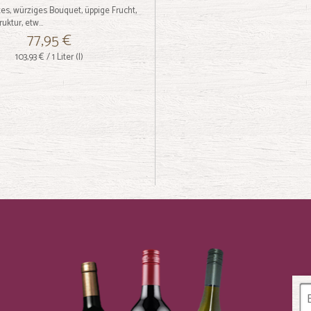
es, würziges Bouquet, üppige Frucht,
uktur, etw...
77,95 €
103,93 €
/ 1 Liter (l)