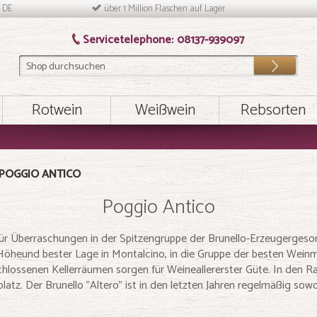
n DE
über 1 Million Flaschen auf Lager
Servicetelephone:
08137-939097
Los
Rotwein
Weißwein
Rebsorten
POGGIO ANTICO
Poggio Antico
ür Überraschungen in der Spitzengruppe der Brunello-Erzeugergesorg
Höheund bester Lage in Montalcino, in die Gruppe der besten Wein
lossenen Kellerräumen sorgen für Weineallererster Güte. In den R
platz. Der Brunello "Altero" ist in den letzten Jahren regelmäßig s