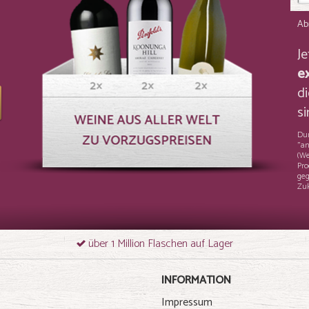
Ab
J
e
di
si
Dur
"an
(We
Pro
geg
Zuk
über 1 Million Flaschen auf Lager
INFORMATION
Impressum