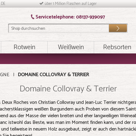
n DE
über 1 Million Flaschen auf Lager
Servicetelephone:
08137-939097
Los
Rotwein
Weißwein
Rebsorten
GNE
DOMAINE COLLOVRAY & TERRIER
Domaine Collovray & Terrier
Deux Roches von Christian Collovray und Jean-Luc Terrier nichtgera
nacherstklassigen weißen Burgundern auch Proben von diesem Saint V
tuend aus der Masse der vielen breiten und eher langweiligen Weineabh
lanc istwohl das Beste, was man im Moment finden kann, und der r
und teilweise in neuem Holz ausgebaut, zeigt er auch den hartnäck
 Sie begeistern!