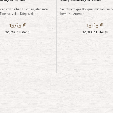
oten von gelben Früchten, elegante
Sehr fruchtiges Bouquet mit zahlreic
Finesse, voller Körper, klar...
herrliche Aromen.
15,65 €
15,65 €
20,87 €
/ 1 Liter (l)
20,87 €
/ 1 Liter (l)