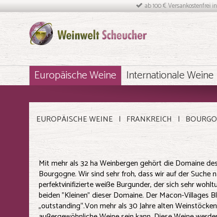
ab 100 € Versankostenfrei i
Europäische Weine
Internationale Weine
EUROPÄISCHE WEINE
FRANKREICH
BOURGO
Mit mehr als 32 ha Weinbergen gehört die Domaine des 
Bourgogne. Wir sind sehr froh, dass wir auf der Suche 
perfektvinifizierte weiße Burgunder, der sich sehr wohl
beiden "Kleinen" dieser Domaine. Der Macon-Villages B
„outstanding“.Von mehr als 30 Jahre alten Weinstöcken 
außergewöhnliche Weine sein kann. Diese Weine werden