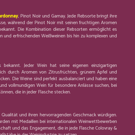
ardonnay
, Pinot Noir und Gamay. Jede Rebsorte bringt ihre
esse, während der Pinot Noir mit seinen fruchtigen Aromen
bekannt. Die Kombination dieser Rebsorten ermöglicht es
ten und erfrischenden Weißweinen bis hin zu komplexen und
 bekannt. Jeder Wein hat seine eigenen einzigartigen
 sich durch Aromen von Zitrusfrüchten, grünem Apfel und
ken. Die Weine sind perfekt ausbalanciert und haben eine
 und vollmundigen Wein für besondere Anlässe suchen, bei
önnen, die in jeder Flasche stecken.
e Qualität und ihren hervorragenden Geschmack würdigen.
rden mit Medaillen bei internationalen Weinwettbewerben
schaft und das Engagement, die in jede Flasche Colovray &
Maßstäbe in der Weinindustrie zu setzen.