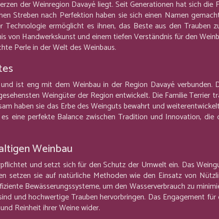
erzen der Weinregion Davayé liegt. Seit Generationen hat sich die 
chen Streben nach Perfektion haben sie sich einen Namen gemacht
r Technologie ermöglicht es ihnen, das Beste aus den Trauben zu 
ebnis von Handwerkskunst und einem tiefen Verständnis für den Wein
hte Perle in der Welt des Weinbaus.
tes
ck und ist eng mit dem Weinbau in der Region Davayé verbunden. D
esehensten Weingüter der Region entwickelt. Die Familie Terrier tr
sam haben sie das Erbe des Weinguts bewahrt und weiterentwickelt.
 es eine perfekte Balance zwischen Tradition und Innovation, die
altigen Weinbau
lichtet und setzt sich für den Schutz der Umwelt ein. Das Weingu
sen setzen sie auf natürliche Methoden wie den Einsatz von Nütz
iziente Bewässerungssysteme, um den Wasserverbrauch zu minimier
sind und hochwertige Trauben hervorbringen. Das Engagement für de
 und Reinheit ihrer Weine wider.