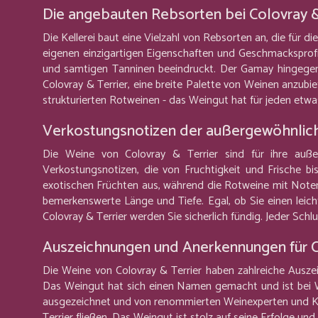
Die angebauten Rebsorten bei Colovray &
Die Kellerei baut eine Vielzahl von Rebsorten an, die für 
eigenen einzigartigen Eigenschaften und Geschmacksprofil
und samtigen Tanninen beeindruckt. Der Gamay hingegen 
Colovray & Terrier, eine breite Palette von Weinen anzub
strukturierten Rotweinen - das Weingut hat für jeden etwas
Verkostungsnotizen der außergewöhnlich
Die Weine von Colovray & Terrier sind für ihre auße
Verkostungsnotizen, die von Fruchtigkeit und Frische b
exotischen Früchten aus, während die Rotweine mit Noten
bemerkenswerte Länge und Tiefe. Egal, ob Sie einen leic
Colovray & Terrier werden Sie sicherlich fündig. Jeder Sc
Auszeichnungen und Anerkennungen für C
Die Weine von Colovray & Terrier haben zahlreiche Ausz
Das Weingut hat sich einen Namen gemacht und ist bei W
ausgezeichnet und von renommierten Weinexperten und Krit
Terrier fließen. Das Weingut ist stolz auf seine Erfolge un