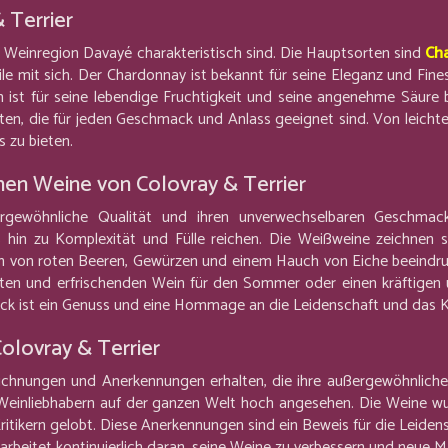
 Terrier
die Weinregion Davayé charakteristisch sind. Die Hauptsorten sind
Ch
e mit sich. Der Chardonnay ist bekannt für seine Eleganz und Fin
ist für seine lebendige Fruchtigkeit und seine angenehme Säure 
ieten, die für jeden Geschmack und Anlass geeignet sind. Von leich
 zu bieten.
en Weine von Colovray & Terrier
rgewöhnliche Qualität und ihren unverwechselbaren Geschmack
is hin zu Komplexität und Fülle reichen. Die Weißweine zeichnen
 von roten Beeren, Gewürzen und einem Hauch von Eiche beeindruc
hten und erfrischenden Wein für den Sommer oder einen kräftigen
hluck ist ein Genuss und eine Hommage an die Leidenschaft und das K
olovray & Terrier
eichnungen und Anerkennungen erhalten, die ihre außergewöhnlich
einliebhabern auf der ganzen Welt hoch angesehen. Die Weine wu
ikern gelobt. Diese Anerkennungen sind ein Beweis für die Leiden
d arbeitet kontinuierlich daran, seine Weine zu verbessern und neue 