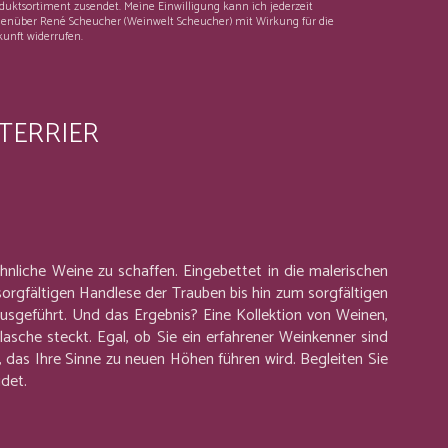
duktsortiment zusendet. Meine Einwilligung kann ich jederzeit
enüber René Scheucher (Weinwelt Scheucher) mit Wirkung für die
unft widerrufen.
TERRIER
liche Weine zu schaffen. Eingebettet in die malerischen
orgfältigen Handlese der Trauben bis hin zum sorgfältigen
ausgeführt. Und das Ergebnis? Eine Kollektion von Weinen,
asche steckt. Egal, ob Sie ein erfahrener Weinkenner sind
s, das Ihre Sinne zu neuen Höhen führen wird. Begleiten Sie
idet.