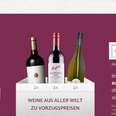
Ab
J
e
di
si
Dur
"an
(We